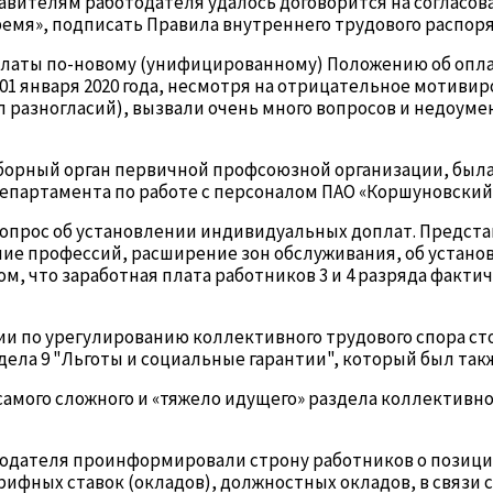
вителям работодателя удалось договорится на согласова
 время», подписать Правила внутреннего трудового распо
 платы по-новому (унифицированному) Положению об опл
 01 января 2020 года, несмотря на отрицательное мотиви
 разногласий), вызвали очень много вопросов и недоуме
орный орган первичной профсоюзной организации, была 
епартамента по работе с персоналом ПАО «Коршуновский 
 вопрос об установлении индивидуальных доплат. Предст
ние профессий, расширение зон обслуживания, об устано
м, что заработная плата работников 3 и 4 разряда факти
и по урегулированию коллективного трудового спора ст
ела 9 "Льготы и социальные гарантии", который был такж
мого сложного и «тяжело идущего» раздела коллективног
тодателя проинформировали строну работников о позици
ифных ставок (окладов), должностных окладов, в связи 