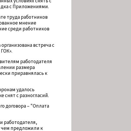
нных условиях снять с
рядка с Приложениями.
ате труда работников
рованное мнение
ние среди работников
организована встреча с
ГОК».
авителям работодателя
влении размера
чески приравнялась к
оронам удалось
е снят с разногласий.
о договора – "Оплата
и работодателя,
с чем предложили к