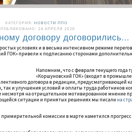
КАТЕГОРИЯ:
НОВОСТИ ППО
ПУБЛИКОВАНО: 24 АПРЕЛЯ 2020
ному договору договорились...
ростых условиях и в весьма интенсивном режиме перего
кий ГОК» привели к подписанию сторонами дополнительн
Напомним, что с февраля текущего года 
«Коршуновский ГОК» (входит в промышле
ллективного договора в редакции, предусматривающей к
 так и улучшения условий и оплаты труда работников ко
ие несмотря на отрицательное мотивированное мнение 
ающейся ситуации и принятых решениях мы писали
на стр
ях примирительной комиссии в марте наметился прогресс