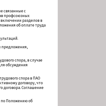
е связанные с
рав профсоюзных
о включении разделов в
ложения об оплате труда
ультаций.
я предложения,
ового спора, в случае
для обсуждения
рудового спора в ПАО
тивному договору, что
о договора. Соглашение
а по Положению об