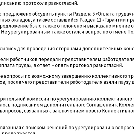
дписанию протокола разногласий.
предложено обсудить пункты Раздела 5 «Оплата труда» н
ных окладов, а также оставшийся Раздел 11 «Гарантии п
 предложение было также отклонено и высказано мнение 
Не урегулированным также остался вопрос по отмене По
сились для проведения сторонами дополнительных конс
ители работников передали представителям работодател
плата труда», в ответ – опять протокол разногласий.
е вопросы по возможному завершению коллективного труд
, после чего представители работодателя взяли паузу 
рительной комиссии по урегулированию коллективного т
лось подписанием дополнительного Соглашения к Коллек
вопросов, связанных с заключением нового Коллективног
связанная с поиском решений по урегулированию вопрос
, продолжается.