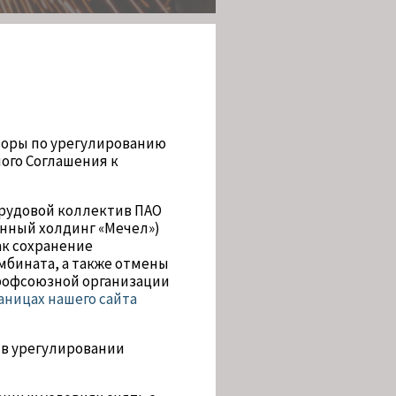
воры по урегулированию
ого Соглашения к
трудовой коллектив ПАО
нный холдинг «Мечел»)
ак сохранение
мбината, а также отмены
профсоюзной организации
аницах нашего сайта
 в урегулировании