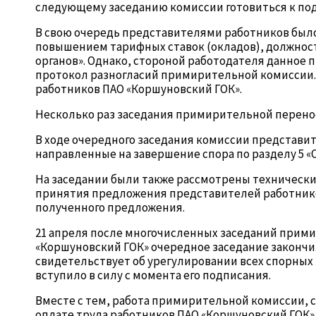
следующему заседанию комиссии готовиться к по
В свою очередь представителями работников было 
повышением тарифных ставок (окладов), должност
органов». Однако, стороной работодателя данное
протокол разногласий примирительной комиссии. 
работников ПАО «Коршуновский ГОК».
Несколько раз заседания примирительной перено
В ходе очередного заседания комиссии представ
направленные на завершение спора по разделу 5 «О
На заседании были также рассмотрены технически
принятия предложения представителей работников
полученного предложения.
21 апреля после многочисленных заседаний прими
«Коршуновский ГОК» очередное заседание закончи
свидетельствует об урегулировании всех спорных 
вступило в силу с момента его подписания.
Вместе с тем, работа примирительной комиссии, 
оплате труда работников ПАО «Коршуновский ГОК»