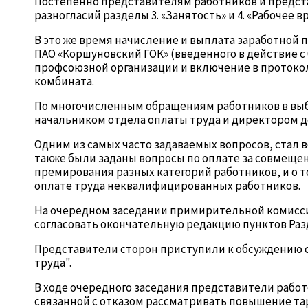
Постепенно представителям работников и предста
разногласий разделы 3. «Занятость» и 4. «Рабочее
В это же время начисление и выплата заработной
ПАО «Коршуновский ГОК» (введенного в действие с
профсоюзной организации и включение в протокол
комбината.
По многочисленным обращениям работников в выб
начальником отдела оплаты труда и директором д
Одним из самых часто задаваемых вопросов, стал
также были заданы вопросы по оплате за совмеще
премирования разных категорий работников, и о то
оплате труда неквалифицированных работников.
На очередном заседании примирительной комисси
согласовать окончательную редакцию пунктов Разд
Представители сторон приступили к обсуждению са
труда".
В ходе очередного заседания представители рабо
связанной с отказом рассматривать повышение тар