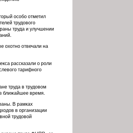
торый особо отметил
телей трудового
храны труда и улучшении
аний.
е охотно отвечали на
кса рассказали о роли
слевого тарифного
не труда в трудовом
 в ближайшее время.
раны. В рамках
дходов в организации
евной трудовой