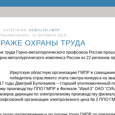
КАТЕГОРИЯ:
НОВОСТИ ГМПР
ПУБЛИКОВАНО: 23 ОКТЯБРЯ 2018
ТРАЖЕ ОХРАНЫ ТРУДА
 труда Горно-металлургического профсоюза России прошло
рно-металлургического комплекса России из 22 регионов п
Иркутскую областную организацию ГМПР в совещании
победитель отраслевого этапа смотра-конкурса на зв
7 годы Дмитрий Булочников – старший уполномоченный по 
ному производству ППО ГМПР в Филиале "ИркАЗ" ОАО "СУАЛ
олизеров дирекции по электролизному производству филиа
ь профсоюзной организации электролизного цеха № 2 ППО 
и задач уполномоченных по охране труда ГМПР по предуп