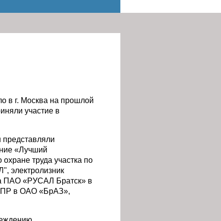
 в г. Москва на прошлой
риняли участие в
 представляли
ание «Лучший
охране труда участка по
", электролизник
ла ПАО «РУСАЛ Братск» в
ГМПР в ОАО «БрАЗ»,
реждению