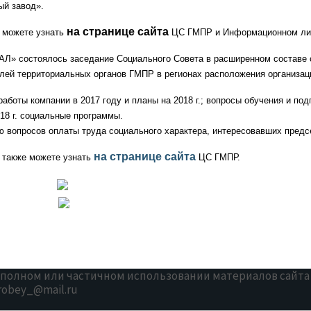
й завод».
на странице сайта
 можете узнать
ЦС ГМПР и Информационном ли
САЛ» состоялось заседание
Социального Совета в расширенном
составе
лей территориальных органов ГМПР в регионах расположения организац
аботы компании в 2017 году и планы на 2018 г.; вопросы обучения и под
018 г. социальные программы.
 вопросов оплаты труда социального характера, интересовавших пред
на
странице сайта
также можете узнать
ЦС ГМПР.
ри полном или частичном использовании материалов сайта
robey_@mail.ru