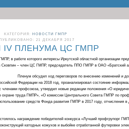
КАТЕГОРИЯ:
НОВОСТИ ГМПР
ПУБЛИКОВАНО: 21 ДЕКАБРЯ 2017
 IV ПЛЕНУМА ЦС ГМПР
ГМПР, в работе которого интересы Иркутской областной организации пр
ей Сковпин – член ЦС ГМПР, председатель ППО ГМПР в ОАО «Братский 
Пленум обсудил ход переговоров по внесению изменений и д
оссийской Федерации на 2018 год, проанализировал состояние информа
 членами профсоюза, утвердил новые редакции положения «О юридичес
 охране труда ГМПР», «О комиссии Центрального Совета ГМПР по проф
 использование средств Фонда развития ГМПР в 2017 году, отчисления 
стоялось награждение победителей конкурса «Лучший профгрупорг ГМПР
оконструкций катодных кожухов и выбойке отработанной футеровки эле