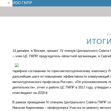
ИОО ГМПР
О
ИТОГИ
14 декабря, в Москве, прошел IV пленум Центрального Совета 
– член ЦС ГМПР, председатель областной организации, и Серг
тарифное соглашение по горно-металлургическому комплексу Р
дальнейшие шаги по повышению эффективности коммуникаций с
металлургического профсоюза России», «Об уполномоченном по
деятельности», отчет о работе ЦС ГМПР в 2017 году, утвердил
план-бюджет на 2018-й.
В рамках проведения IV пленума Центрального Совета ГМПР со
Николая Киризлиева
– профгрупорга Участка по ремонту металл