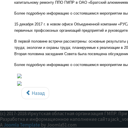
капитальному ремонту ППО ГМПР в ОАО «Братский алюминиевы
Более подробную информацию о состоявшемся мероприятии вы
1
5 декабря 2017 г. в новом офисе Объединенной компании «РУ
первичных профсоюзных организаций предприятий и руководите
В первой половине встречи рассмотрены: основные результаты р
труда; экологии и охраны труда; планируемые к реализации в 2
Вторая половина заседания Совета была посвящена обсуждению
Более подробную информацию о состоявшемся мероприятии вы 
Назад
(c) 2017-2018 Иркутская областная организация ГМПР. П
Разработка и информационное наполнение сайта jack_vo
A
Joomla Template
by Joomla51.com