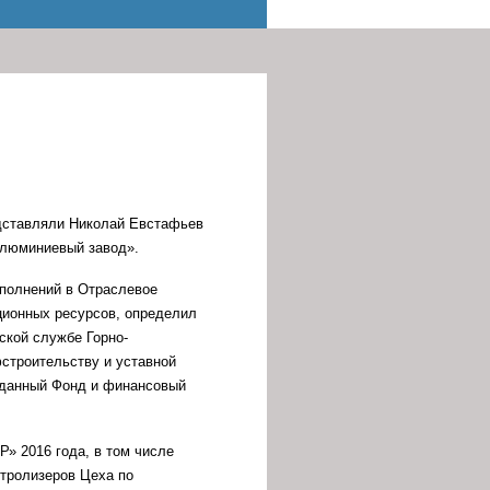
едставляли Николай Евстафьев
алюминиевый завод».
ополнений в Отраслевое
ционных ресурсов, определил
кой службе Горно-
строительству и уставной
в данный Фонд и финансовый
» 2016 года, в том числе
ктролизеров Цеха по