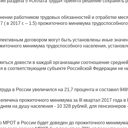
ствия раздела 5 «Оплата труда» принято решение сохранить
ении работником трудовых обязанностей и отработке мес
7 ( в 2017 г. – 1.5) прожиточного минимума трудоспособног
ллективным договором могут быть установлены иные знач
 прожиточного минимума трудоспособного населения, устано
иться довести в каждой организации соотношение средней
 в соответствующем субъекте Российской Федерации не ни
уда в России увеличился на 21,7 процента и составил 948
личина прожиточного минимума за III квартал 2017 года в
днем на душу населения - 10 328 рублей, для пенсионеров -
о МРОТ в России будет доведен до прожиточного минимума 