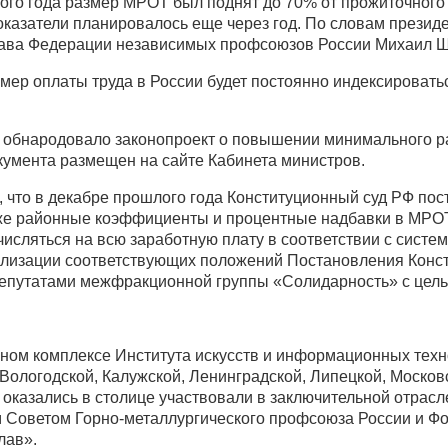
лого года размер МРОТ был поднят до 70% от прожиточного
показатели планировалось еще через год. По словам презид
 глава Федерации независимых профсоюзов России Михаил 
мер оплаты труда в России будет постоянно индексироватьс
я обнародовало законопроект о повышении минимального р
кумента размещен на сайте Кабинета министров.
 что в декабре прошлого года Конституционный суд РФ пост
же районные коэффициенты и процентные надбавки в МРОТ
сляться на всю заработную плату в соответствии с систем
ализации соответствующих положений Постановления Консти
депутатами межфракционной группы «Солидарность» с цел
иничном комплексе Института искусств и информационных тех
 Вологодской, Калужской, Ленинградской, Липецкой, Москов
 оказались в столице участвовали в заключительной отрас
 Советом Горно-металлургического профсоюза России и Ф
лав».