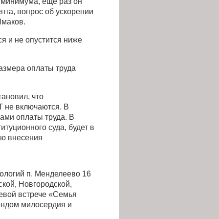
 минимума, еще раз он
ента, вопрос об ускорении
Шмаков.
я и не опустится ниже
азмера оплаты труда
ановил, что
 не включаются. В
ами оплаты труда. В
туционного суда, будет в
ью внесения
нологий п. Менделеево 16
ской, Новгородской,
левой встрече «Семья
ондом милосердия и